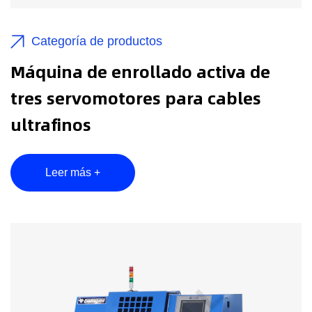
viceversa. Por lo tanto, realizando una grabación de
tensión constante mediante un proceso de pago
Categoría de productos
automático activo y un proceso de pago de cinta
Máquina de enrollado activa de
estable.
tres servomotores para cables
ultrafinos
Leer más +