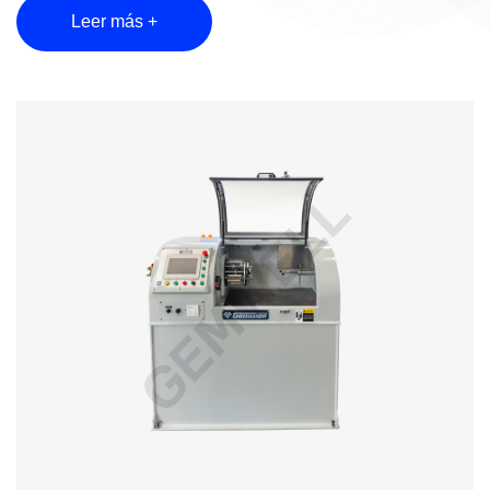
Leer más +
adopte la velocidad y los modos de torque, que no
solo proporcionan velocidad y tensión constantes
para el material de la tira, sino también autodetectas
y retroalimentación automática de su posición
relativa a la cabeza giratoria. Cuando el bailarín de
tensión pasa sobre la posición cero preestablecida y
se mueve a lo largo de la misma dirección que la
rotación del marco de grabación, significa que la
velocidad del servomotor de la recompensa de la
cinta es lenta, lo que hace que el codificador
transmita una señal de voltaje PID a Servo Motion
Controlerter para acelerar el pago de la cinta y