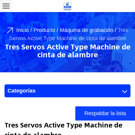
Inicio
/
Producto
/
Máquina de grabación
/
Tres
Servos Active Type Machine de cinta de alambre
Tres Servos Active Type Machine de
cinta de alambre
Categorías
Respaldar la lista
Tres Servos Active Type Machine de
cinta de alambre